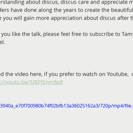
rstanding about discus, discus care and appreciate 
ers have done along the years to create the beautiful
e you will gain more appreciation about discus after t
if you like the talk, please feel free to subscribe to Ta
l. 
d the video here, if you prefer to watch on Youtube,  
s://youtu.be/SjBPJEnm8p8
o/13940a_e70f700980b74f02bfb13a36025162a3/720p/mp4/file