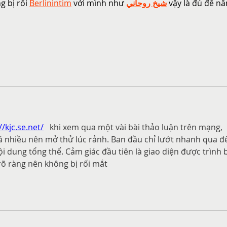
 bị rối 
Berlinintim
 với mình như 
شيخ روحاني
 vậy là đủ để n
//kjc.se.net/
 khi xem qua một vài bài thảo luận trên mạng, 
 nhiều nên mở thử lúc rảnh. Ban đầu chỉ lướt nhanh qua đ
ội dung tổng thể. Cảm giác đầu tiên là giao diện được trình 
rõ ràng nên không bị rối mắt