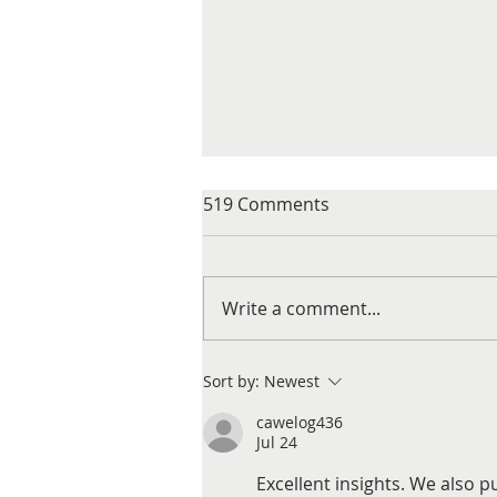
519 Comments
Write a comment...
How to keep discus
Sort by:
Newest
cawelog436
Jul 24
Excellent insights. We also p