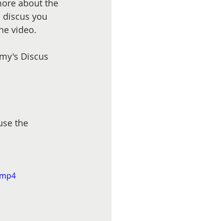
more about the 
 discus you 
he video.
mmy's Discus 
use the 
.mp4