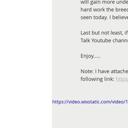
will gain more unde
hard work the breed
seen today. I believ
Last but not least, 
Talk Youtube channe
Enjoy.....
Note: I have attache
following link: 
http
https://video.wixstatic.com/vide