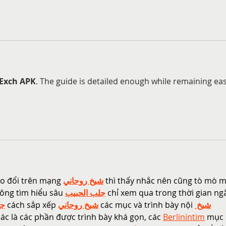
lExch APK
. The guide is detailed enough while remaining eas
ao đổi trên mạng 
شيخ روحاني
 thì thấy nhắc nên cũng tò mò m
ông tìm hiểu sâu 
جلب الحبيب
 chỉ xem qua trong thời gian ng
جل
 cách sắp xếp 
شيخ روحاني
 các mục và trình bày nội 
شيخ 
ác là các phần được trình bày khá gọn, các 
Berlinintim
 mục 