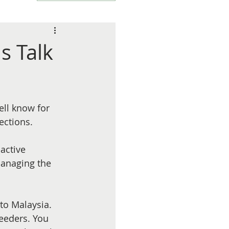
s Talk
ll know for 
ections. 
active 
anaging the 
to Malaysia. 
eeders. You 