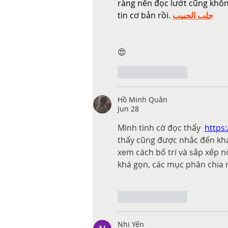
ràng nên đọc lướt cũng không
tin cơ bản rồi. 
جلب الحبيب
😍
Like
Reply
Hồ Minh Quân
Jun 28
Mình tình cờ đọc thấy  
https:
thấy cũng được nhắc đến khá
xem cách bố trí và sắp xếp n
khá gọn, các mục phân chia 
Like
Reply
Nhi Yến