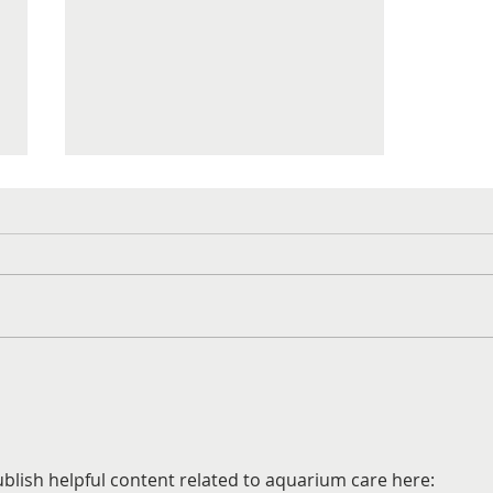
My Beef Heart Recipe
ublish helpful content related to aquarium care here: 