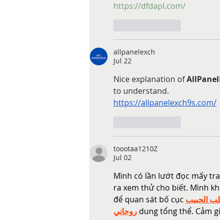
https://dfdapl.com/
Like
Reply
allpanelexch
Jul 22
Nice explanation of 
AllPane
to understand.
https://allpanelexch9s.com/
Like
Reply
toootaa1210Z
Jul 02
Mình có lần lướt đọc mấy tr
ra xem thử cho biết. Mình kh
để quan sát bố cục 
ب الحبيب
روحاني
 dung tổng thể. Cảm gi